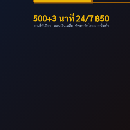
500+
3 นาที
24/7
฿50
เกมให้เลือก
ถอนเงินเฉลี่ย
ซัพพอร์ตไทย
ฝากขั้นต่ำ