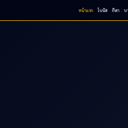
หน้าแรก
โบนัส
กีฬา
บา