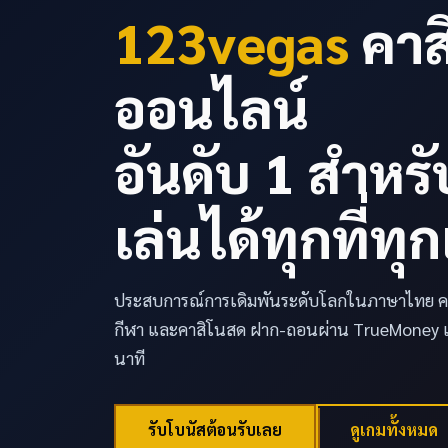
123vegas
คาส
ออนไลน์
อันดับ 1 สำห
เล่นได้ทุกที่ทุ
ประสบการณ์การเดิมพันระดับโลกในภาษาไทย ครบ
กีฬา และคาสิโนสด ฝาก-ถอนผ่าน TrueMoney แ
นาที
รับโบนัสต้อนรับเลย
ดูเกมทั้งหมด