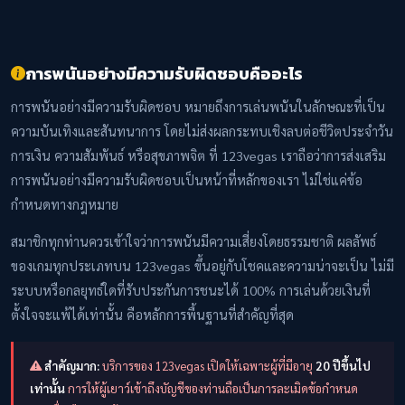
การพนันอย่างมีความรับผิดชอบคืออะไร
การพนันอย่างมีความรับผิดชอบ หมายถึงการเล่นพนันในลักษณะที่เป็น
ความบันเทิงและสันทนาการ โดยไม่ส่งผลกระทบเชิงลบต่อชีวิตประจำวัน
การเงิน ความสัมพันธ์ หรือสุขภาพจิต ที่ 123vegas เราถือว่าการส่งเสริม
การพนันอย่างมีความรับผิดชอบเป็นหน้าที่หลักของเรา ไม่ใช่แค่ข้อ
กำหนดทางกฎหมาย
สมาชิกทุกท่านควรเข้าใจว่าการพนันมีความเสี่ยงโดยธรรมชาติ ผลลัพธ์
ของเกมทุกประเภทบน 123vegas ขึ้นอยู่กับโชคและความน่าจะเป็น ไม่มี
ระบบหรือกลยุทธ์ใดที่รับประกันการชนะได้ 100% การเล่นด้วยเงินที่
ตั้งใจจะแพ้ได้เท่านั้น คือหลักการพื้นฐานที่สำคัญที่สุด
สำคัญมาก:
บริการของ 123vegas เปิดให้เฉพาะผู้ที่มีอายุ
20 ปีขึ้นไป
เท่านั้น
การให้ผู้เยาว์เข้าถึงบัญชีของท่านถือเป็นการละเมิดข้อกำหนด