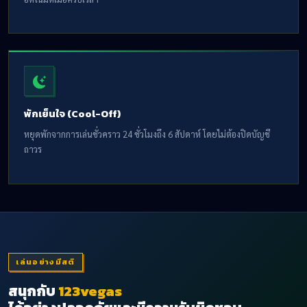
พักเย็นใจ (Cool-Off)
หยุดพักจากการเล่นชั่วคราว 24 ชั่วโมงถึง 6 สัปดาห์ โดยไม่ต้องปิดบัญชี
ถาวร
เล่นอย่างมีสติ
สนุกกับ
123vegas