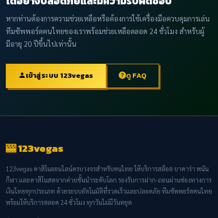
ได้อย่างปลอดภัยและมีความรับผิดชอบ
หากท่านต้องการความช่วยเหลือหรือต้องการใช้เครื่องมือควบคุมการเล่น
ทีมซัพพอร์ตคนไทยของเราพร้อมช่วยเหลือตลอด 24 ชั่วโมง สำหรับผู้
มีอายุ 20 ปีขึ้นไปเท่านั้น
เข้าสู่ระบบ 123vegas
ดู FAQ
🎰 123vegas
123vegas คาสิโนออนไลน์ครบวงจรสำหรับคนไทย ให้บริการสล็อต บาคาร่า พนัน
กีฬา และคาสิโนสดจากค่ายชั้นนำระดับโลก รองรับการฝาก-ถอนผ่านช่องทางการ
เงินไทยทุกประเภท ด้วยระบบอัตโนมัติที่รวดเร็วและปลอดภัย ทีมซัพพอร์ตคนไทย
พร้อมให้บริการตลอด 24 ชั่วโมง ทุกวันไม่มีวันหยุด