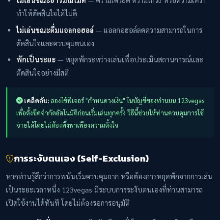
ไม่เล่นขณะอารมณ์ไม่ดี
— ความเครียด ความโกรธ หรือความเศร้า
ทำให้ตัดสินใจได้ไม่ดี
ไม่เล่นขณะดื่มแอลกอฮอล์
— แอลกอฮอล์ลดความสามารถในการ
ตัดสินใจและควบคุมตนเอง
พักเป็นระยะ
— หยุดพักระหว่างเล่นเพื่อประเมินสถานการณ์และ
ตัดสินใจอย่างมีสติ
เคล็ดลับ:
ลองใช้ฟีเจอร์ "กำหนดวงเงิน" ในบัญชีของท่านบน 123vegas
เพื่อตั้งขีดจำกัดอัตโนมัติก่อนเริ่มเล่นทุกครั้ง วิธีนี้ช่วยให้ท่านควบคุมการใช้
จ่ายได้โดยไม่ต้องพึ่งพาเพียงความตั้งใจ
การระงับตนเอง (Self-Exclusion)
หากท่านรู้สึกว่าการพนันเริ่มควบคุมยาก หรือต้องการหยุดพักจากการเล่น
เป็นระยะเวลาหนึ่ง 123vegas มีระบบการระงับตนเองที่ท่านสามารถ
เปิดใช้งานได้ทันที โดยไม่ต้องรอการอนุมัติ