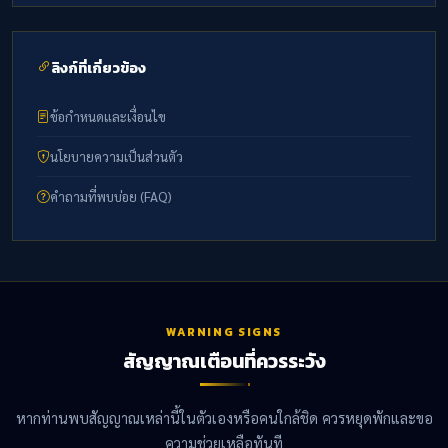
ลิงก์ที่เกี่ยวข้อง
ข้อกำหนดและเงื่อนไข
นโยบายความเป็นส่วนตัว
คำถามที่พบบ่อย (FAQ)
WARNING SIGNS
สัญญาณเตือนที่ควรระวัง
หากท่านพบสัญญาณเหล่านี้ในตัวเองหรือคนใกล้ชิด ควรหยุดพักและขอ
ความช่วยเหลือทันที