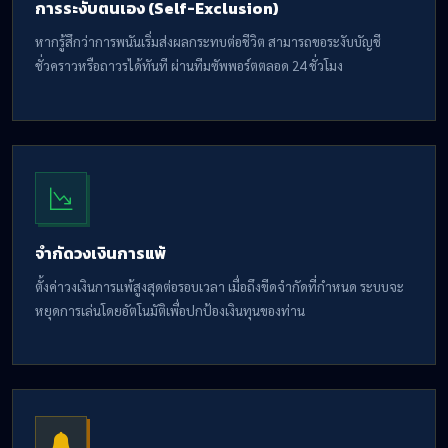
การระงับตนเอง (Self-Exclusion)
หากรู้สึกว่าการพนันเริ่มส่งผลกระทบต่อชีวิต สามารถขอระงับบัญชี
ชั่วคราวหรือถาวรได้ทันที ผ่านทีมซัพพอร์ตตลอด 24 ชั่วโมง
จำกัดวงเงินการแพ้
ตั้งค่าวงเงินการแพ้สูงสุดต่อรอบเวลา เมื่อถึงขีดจำกัดที่กำหนด ระบบจะ
หยุดการเล่นโดยอัตโนมัติเพื่อปกป้องเงินทุนของท่าน